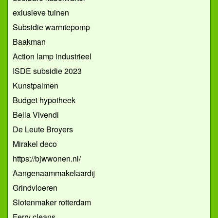
exlusieve tuinen
Subsidie warmtepomp
Baakman
Action lamp industrieel
ISDE subsidie 2023
Kunstpalmen
Budget hypotheek
Bella Vivendi
De Leute Broyers
Mirakel deco
https://bjwwonen.nl/
Aangenaammakelaardij
Grindvloeren
Slotenmaker rotterdam
Ferry cleans