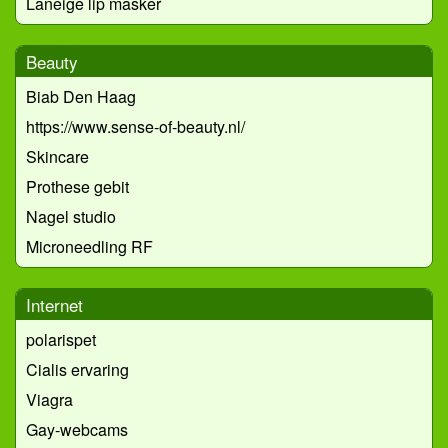
Laneige lip masker
Beauty
Biab Den Haag
https://www.sense-of-beauty.nl/
Skincare
Prothese gebit
Nagel studio
Microneedling RF
Internet
polarispet
Cialis ervaring
Viagra
Gay-webcams