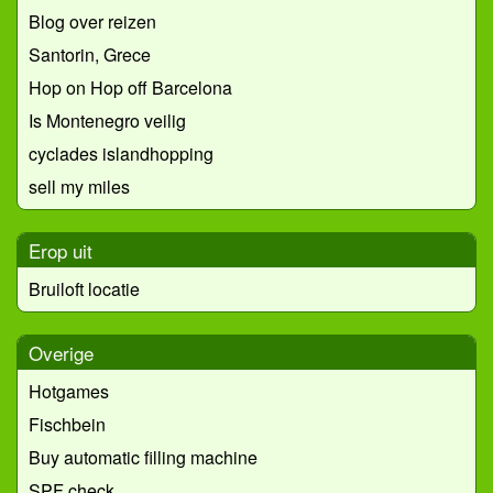
Blog over reizen
Santorin, Grece
Hop on Hop off Barcelona
Is Montenegro veilig
cyclades islandhopping
sell my miles
Erop uit
Bruiloft locatie
Overige
Hotgames
Fischbein
Buy automatic filling machine
SPF check