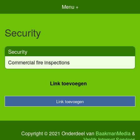
Menu +
Security
Security
Commercial fire inspections
Link toevoegen
Link toevoegen
Copyright © 2021 Onderdeel van
BaakmanMedia
&
Vrolijk Internet Services