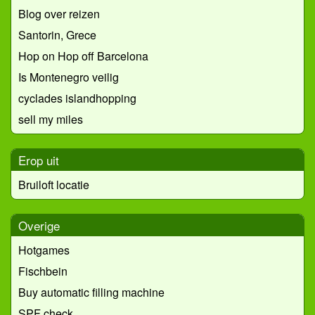
Blog over reizen
Santorin, Grece
Hop on Hop off Barcelona
Is Montenegro veilig
cyclades islandhopping
sell my miles
Erop uit
Bruiloft locatie
Overige
Hotgames
Fischbein
Buy automatic filling machine
SPF check