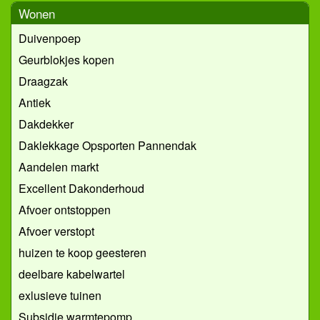
Wonen
Duivenpoep
Geurblokjes kopen
Draagzak
Antiek
Dakdekker
Daklekkage Opsporten Pannendak
Aandelen markt
Excellent Dakonderhoud
Afvoer ontstoppen
Afvoer verstopt
huizen te koop geesteren
deelbare kabelwartel
exlusieve tuinen
Subsidie warmtepomp