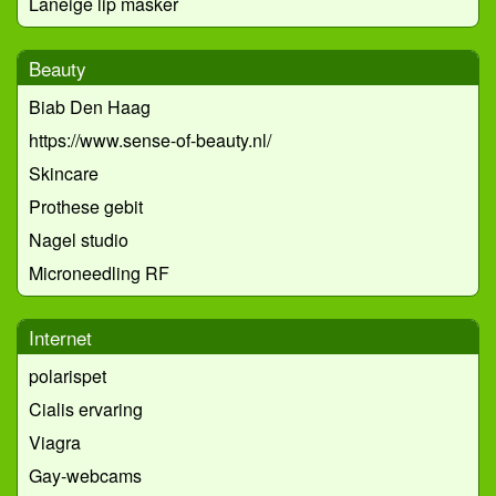
Laneige lip masker
Beauty
Biab Den Haag
https://www.sense-of-beauty.nl/
Skincare
Prothese gebit
Nagel studio
Microneedling RF
Internet
polarispet
Cialis ervaring
Viagra
Gay-webcams