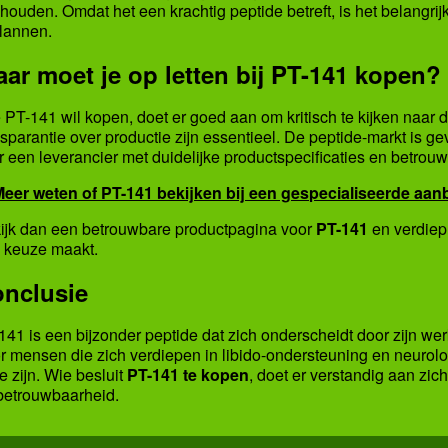
houden. Omdat het een krachtig peptide betreft, is het belangri
plannen.
ar moet je op letten bij PT-141 kopen?
 PT-141 wil kopen, doet er goed aan om kritisch te kijken naar 
nsparantie over productie zijn essentieel. De peptide-markt is gevo
r een leverancier met duidelijke productspecificaties en betrou
Meer weten of PT-141 bekijken bij een gespecialiseerde aan
ijk dan een betrouwbare productpagina voor
PT-141
en verdiep 
 keuze maakt.
nclusie
141 is een bijzonder peptide dat zich onderscheidt door zijn wer
r mensen die zich verdiepen in libido-ondersteuning en neurolo
e zijn. Wie besluit
PT-141 te kopen
, doet er verstandig aan zic
betrouwbaarheid.