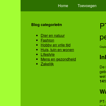
Home
Toevoegen
P
Blog categorieën
p
Dier en natuur
Fashion
Hobby en vrije tijd
Gepla
Huis, tuin en wonen
Lifestyle
In
Mens en gezondheid
Zakelijk
De 
geb
wel
141
Wa
PT-