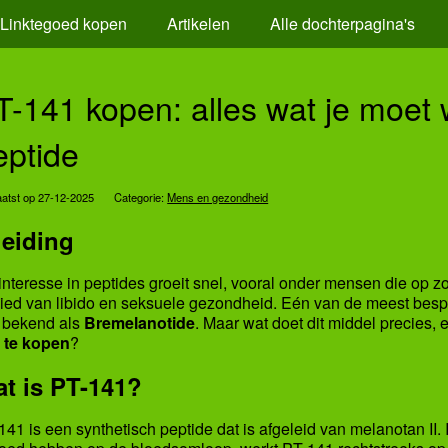
Linktegoed kopen
Artikelen
Alle dochterpagina's
T-141 kopen: alles wat je moet 
eptide
atst op 27-12-2025
Categorie:
Mens en gezondheid
leiding
interesse in peptides groeit snel, vooral onder mensen die op z
ied van libido en seksuele gezondheid. Eén van de meest besp
 bekend als
Bremelanotide
. Maar wat doet dit middel precies,
 te kopen
?
t is PT-141?
141 is een synthetisch peptide dat is afgeleid van melanotan II. 