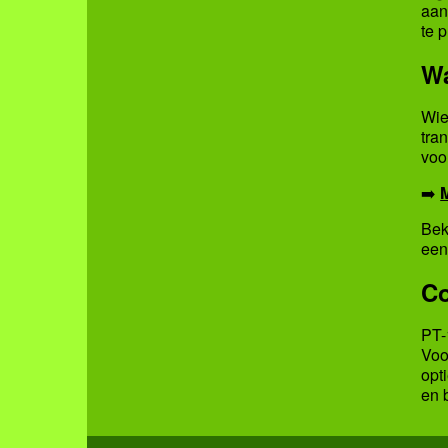
aan
te 
Wa
Wie
tra
voo
➡️
Bek
een
Co
PT-
Voo
opti
en 