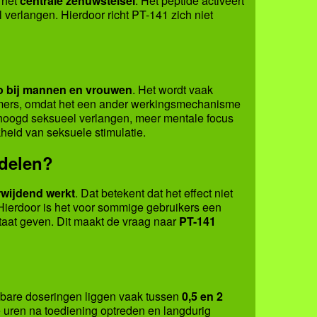
 het
centrale zenuwstelsel
. Het peptide activeert
l verlangen. Hierdoor richt PT-141 zich niet
do bij mannen en vrouwen
. Het wordt vaak
mmers, omdat het een ander werkingsmechanisme
rhoogd seksueel verlangen, meer mentale focus
kheid van seksuele stimulatie.
ddelen?
rwijdend werkt
. Dat betekent dat het effect niet
 Hierdoor is het voor sommige gebruikers een
taat geven. Dit maakt de vraag naar
PT-141
gbare doseringen liggen vaak tussen
0,5 en 2
le uren na toediening optreden en langdurig