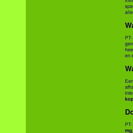
inv
spe
all
Wa
PT-
gen
hee
en 
Wa
Een
afh
int
ko
Do
PT-
mg