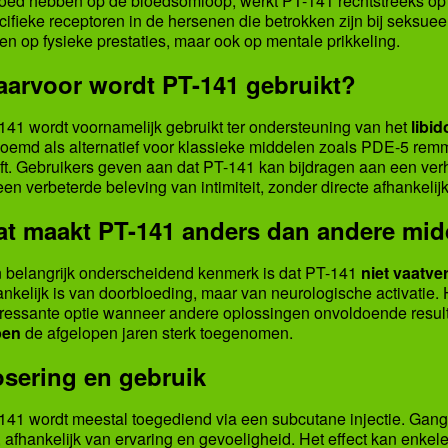
loed hebben op de bloedsomloop, werkt PT-141 rechtstreeks op
cifieke receptoren in de hersenen die betrokken zijn bij seksuee
een op fysieke prestaties, maar ook op mentale prikkeling.
arvoor wordt PT-141 gebruikt?
141 wordt voornamelijk gebruikt ter ondersteuning van het
libi
oemd als alternatief voor klassieke middelen zoals PDE-5 re
ft. Gebruikers geven aan dat PT-141 kan bijdragen aan een ve
een verbeterde beleving van intimiteit, zonder directe afhankelij
t maakt PT-141 anders dan andere mi
 belangrijk onderscheidend kenmerk is dat PT-141
niet vaatve
ankelijk is van doorbloeding, maar van neurologische activatie.
eressante optie wanneer andere oplossingen onvoldoende resul
pen
de afgelopen jaren sterk toegenomen.
sering en gebruik
141 wordt meestal toegediend via een subcutane injectie. Gan
, afhankelijk van ervaring en gevoeligheid. Het effect kan enke