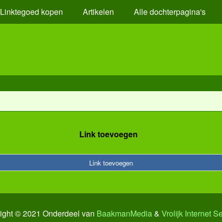
Linktegoed kopen
Artikelen
Alle dochterpagina's
Link toevoegen
Link toevoegen
ight © 2021 Onderdeel van
BaakmanMedia
&
Vrolijk Internet S