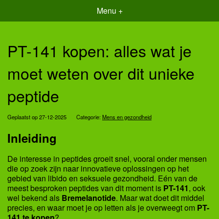
Menu +
PT-141 kopen: alles wat je
moet weten over dit unieke
peptide
Geplaatst op 27-12-2025
Categorie:
Mens en gezondheid
Inleiding
De interesse in peptides groeit snel, vooral onder mensen
die op zoek zijn naar innovatieve oplossingen op het
gebied van libido en seksuele gezondheid. Eén van de
meest besproken peptides van dit moment is
PT-141
, ook
wel bekend als
Bremelanotide
. Maar wat doet dit middel
precies, en waar moet je op letten als je overweegt om
PT-
141 te kopen
?